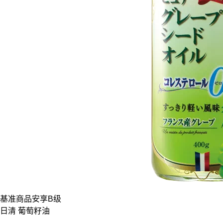
基准商品
安享B级
日清 葡萄籽油