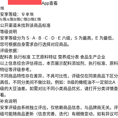
App查看
级
安享等级：
安享
级
S
级
A
级
B
级
C
级
D
级
E
级
公开渠道未找到该商品标准
等级说明
安享等级分为
S · A · B · C · D · E
六级，
S
为最高，
E
为最低，
您可根据自身需求自行选择对应商品。
评级依据：
配料表
执行标准
工艺原料特征
营养成分表
食品生产企业
以上信息综合评估得出，本页展示
配料添加剂
、
执行标准
、
原料
特征
等评级参考。
不同商品特性存在差异，不具可比性，评级仅在
同类商品
下区分
高低，不同分类间不做比较。例如：B级的橄榄油不一定就比A
级的大豆油差。如需对比不同小类商品优劣，请打开分类详情查
看。
补充说明
安享评级由系统独立评出，仅依赖商品信息，
与品牌商无关
。评
级可能随商品更新（信息完善、迭代）有细微变动，如有异议可