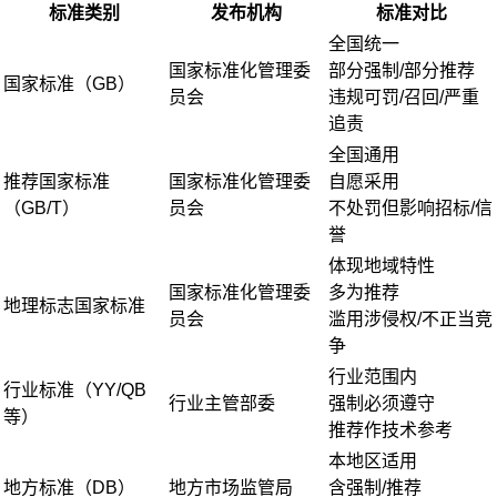
标准类别
发布机构
标准对比
全国统一
国家标准化管理委
部分强制/部分推荐
国家标准（GB）
员会
违规可罚/召回/严重
追责
全国通用
推荐国家标准
国家标准化管理委
自愿采用
（GB/T）
员会
不处罚但影响招标/信
誉
体现地域特性
国家标准化管理委
多为推荐
地理标志国家标准
员会
滥用涉侵权/不正当竞
争
行业范围内
行业标准（YY/QB
行业主管部委
强制必须遵守
等）
推荐作技术参考
本地区适用
地方标准（DB）
地方市场监管局
含强制/推荐