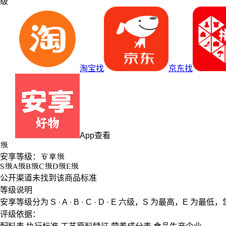
级
淘宝找
京东找
App查看
级
安享等级：
安享
级
S
级
A
级
B
级
C
级
D
级
E
级
公开渠道未找到该商品标准
等级说明
安享等级分为
S · A · B · C · D · E
六级，
S
为最高，
E
为最低，
评级依据：