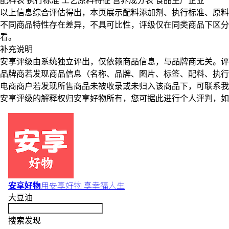
配料表
执行标准
工艺原料特征
营养成分表
食品生产企业
以上信息综合评估得出，本页展示
配料添加剂
、
执行标准
、
原料
不同商品特性存在差异，不具可比性，评级仅在
同类商品
下区分
看。
补充说明
安享评级由系统独立评出，仅依赖商品信息，
与品牌商无关
。评
品牌商若发现商品信息（名称、品牌、图片、标签、配料、执行
电商商户若发现所售商品未被收录或未归入该商品下，可联系
安享评级的解释权归安享好物所有，您可据此进行个人评判，如
安享好物
用安享好物 享幸福人生
大豆油
搜索发现