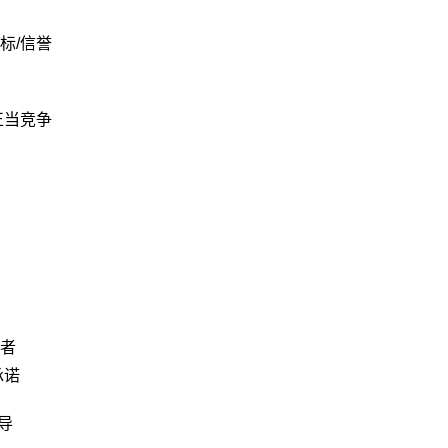
标/信誉
正当竞争
者
承诺
导