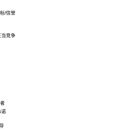
标/信誉
正当竞争
者
承诺
导