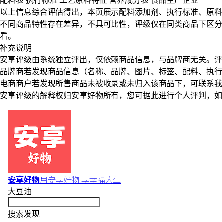
配料表
执行标准
工艺原料特征
营养成分表
食品生产企业
以上信息综合评估得出，本页展示
配料添加剂
、
执行标准
、
原料
不同商品特性存在差异，不具可比性，评级仅在
同类商品
下区分
看。
补充说明
安享评级由系统独立评出，仅依赖商品信息，
与品牌商无关
。评
品牌商若发现商品信息（名称、品牌、图片、标签、配料、执行
电商商户若发现所售商品未被收录或未归入该商品下，可联系
安享评级的解释权归安享好物所有，您可据此进行个人评判，如
安享好物
用安享好物 享幸福人生
大豆油
搜索发现