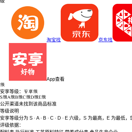
级
淘宝找
京东找
App查看
级
安享等级：
安享
级
S
级
A
级
B
级
C
级
D
级
E
级
公开渠道未找到该商品标准
等级说明
安享等级分为
S · A · B · C · D · E
六级，
S
为最高，
E
为最低，
评级依据：