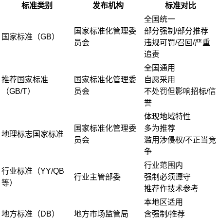
标准类别
发布机构
标准对比
全国统一
国家标准化管理委
部分强制/部分推荐
国家标准（GB）
员会
违规可罚/召回/严重
追责
全国通用
推荐国家标准
国家标准化管理委
自愿采用
（GB/T）
员会
不处罚但影响招标/信
誉
体现地域特性
国家标准化管理委
多为推荐
地理标志国家标准
员会
滥用涉侵权/不正当竞
争
行业范围内
行业标准（YY/QB
行业主管部委
强制必须遵守
等）
推荐作技术参考
本地区适用
地方标准（DB）
地方市场监管局
含强制/推荐