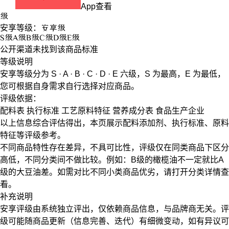
App查看
级
安享等级：
安享
级
S
级
A
级
B
级
C
级
D
级
E
级
公开渠道未找到该商品标准
等级说明
安享等级分为
S · A · B · C · D · E
六级，
S
为最高，
E
为最低，
您可根据自身需求自行选择对应商品。
评级依据：
配料表
执行标准
工艺原料特征
营养成分表
食品生产企业
以上信息综合评估得出，本页展示
配料添加剂
、
执行标准
、
原料
特征
等评级参考。
不同商品特性存在差异，不具可比性，评级仅在
同类商品
下区分
高低，不同分类间不做比较。例如：B级的橄榄油不一定就比A
级的大豆油差。如需对比不同小类商品优劣，请打开分类详情查
看。
补充说明
安享评级由系统独立评出，仅依赖商品信息，
与品牌商无关
。评
级可能随商品更新（信息完善、迭代）有细微变动，如有异议可