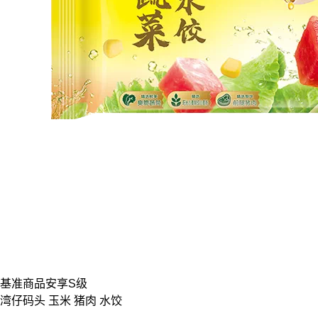
基准商品
安享S级
湾仔码头 玉米 猪肉 水饺