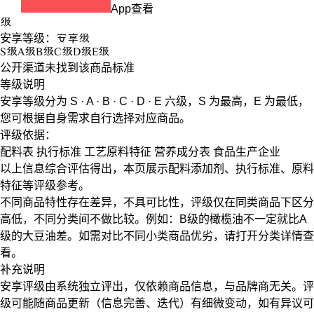
App查看
级
安享等级：
安享
级
S
级
A
级
B
级
C
级
D
级
E
级
公开渠道未找到该商品标准
等级说明
安享等级分为
S · A · B · C · D · E
六级，
S
为最高，
E
为最低，
您可根据自身需求自行选择对应商品。
评级依据：
配料表
执行标准
工艺原料特征
营养成分表
食品生产企业
以上信息综合评估得出，本页展示
配料添加剂
、
执行标准
、
原料
特征
等评级参考。
不同商品特性存在差异，不具可比性，评级仅在
同类商品
下区分
高低，不同分类间不做比较。例如：B级的橄榄油不一定就比A
级的大豆油差。如需对比不同小类商品优劣，请打开分类详情查
看。
补充说明
安享评级由系统独立评出，仅依赖商品信息，
与品牌商无关
。评
级可能随商品更新（信息完善、迭代）有细微变动，如有异议可