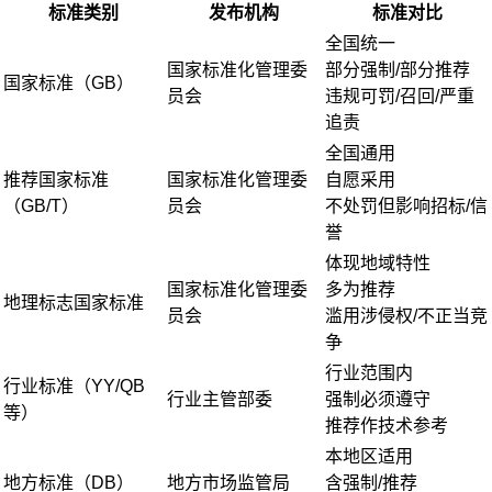
标准类别
发布机构
标准对比
全国统一
国家标准化管理委
部分强制/部分推荐
国家标准（GB）
员会
违规可罚/召回/严重
追责
全国通用
推荐国家标准
国家标准化管理委
自愿采用
（GB/T）
员会
不处罚但影响招标/信
誉
体现地域特性
国家标准化管理委
多为推荐
地理标志国家标准
员会
滥用涉侵权/不正当竞
争
行业范围内
行业标准（YY/QB
行业主管部委
强制必须遵守
等）
推荐作技术参考
本地区适用
地方标准（DB）
地方市场监管局
含强制/推荐