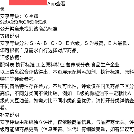
App查看
级
安享等级：
安享
级
S
级
A
级
B
级
C
级
D
级
E
级
公开渠道未找到该商品标准
等级说明
安享等级分为
S · A · B · C · D · E
六级，
S
为最高，
E
为最低，
您可根据自身需求自行选择对应商品。
评级依据：
配料表
执行标准
工艺原料特征
营养成分表
食品生产企业
以上信息综合评估得出，本页展示
配料添加剂
、
执行标准
、
原料
特征
等评级参考。
不同商品特性存在差异，不具可比性，评级仅在
同类商品
下区分
高低，不同分类间不做比较。例如：B级的橄榄油不一定就比A
级的大豆油差。如需对比不同小类商品优劣，请打开分类详情查
看。
补充说明
安享评级由系统独立评出，仅依赖商品信息，
与品牌商无关
。评
级可能随商品更新（信息完善、迭代）有细微变动，如有异议可