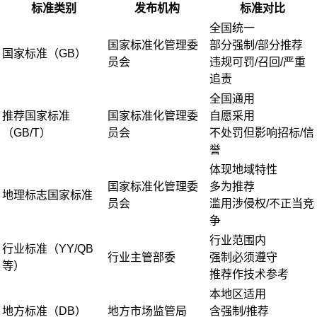
标准类别
发布机构
标准对比
全国统一
国家标准化管理委
部分强制/部分推荐
国家标准（GB）
员会
违规可罚/召回/严重
追责
全国通用
推荐国家标准
国家标准化管理委
自愿采用
（GB/T）
员会
不处罚但影响招标/信
誉
体现地域特性
国家标准化管理委
多为推荐
地理标志国家标准
员会
滥用涉侵权/不正当竞
争
行业范围内
行业标准（YY/QB
行业主管部委
强制必须遵守
等）
推荐作技术参考
本地区适用
地方标准（DB）
地方市场监管局
含强制/推荐