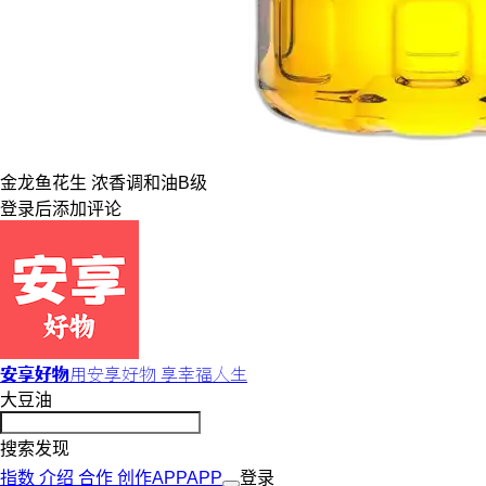
金龙鱼
花生 浓香
调和油
B级
登录
后添加评论
安享好物
用安享好物 享幸福人生
大豆油
搜索发现
指数
介绍
合作
创作
APP
APP
登录