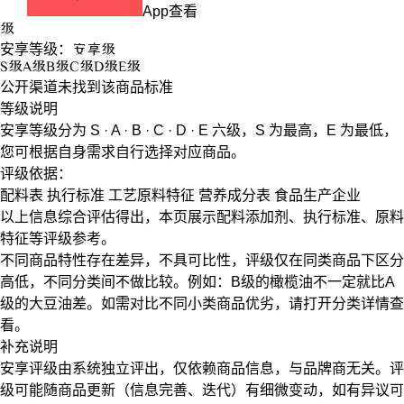
App查看
级
安享等级：
安享
级
S
级
A
级
B
级
C
级
D
级
E
级
公开渠道未找到该商品标准
等级说明
安享等级分为
S · A · B · C · D · E
六级，
S
为最高，
E
为最低，
您可根据自身需求自行选择对应商品。
评级依据：
配料表
执行标准
工艺原料特征
营养成分表
食品生产企业
以上信息综合评估得出，本页展示
配料添加剂
、
执行标准
、
原料
特征
等评级参考。
不同商品特性存在差异，不具可比性，评级仅在
同类商品
下区分
高低，不同分类间不做比较。例如：B级的橄榄油不一定就比A
级的大豆油差。如需对比不同小类商品优劣，请打开分类详情查
看。
补充说明
安享评级由系统独立评出，仅依赖商品信息，
与品牌商无关
。评
级可能随商品更新（信息完善、迭代）有细微变动，如有异议可