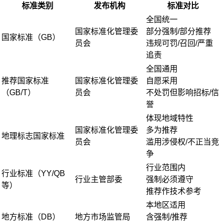
标准类别
发布机构
标准对比
全国统一
国家标准化管理委
部分强制/部分推荐
国家标准（GB）
员会
违规可罚/召回/严重
追责
全国通用
推荐国家标准
国家标准化管理委
自愿采用
（GB/T）
员会
不处罚但影响招标/信
誉
体现地域特性
国家标准化管理委
多为推荐
地理标志国家标准
员会
滥用涉侵权/不正当竞
争
行业范围内
行业标准（YY/QB
行业主管部委
强制必须遵守
等）
推荐作技术参考
本地区适用
地方标准（DB）
地方市场监管局
含强制/推荐