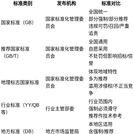
标准类别
发布机构
标准对比
全国统一
国家标准化管理委
部分强制/部分推荐
国家标准（GB）
员会
违规可罚/召回/严重
追责
全国通用
推荐国家标准
国家标准化管理委
自愿采用
（GB/T）
员会
不处罚但影响招标/信
誉
体现地域特性
国家标准化管理委
多为推荐
地理标志国家标准
员会
滥用涉侵权/不正当竞
争
行业范围内
行业标准（YY/QB
行业主管部委
强制必须遵守
等）
推荐作技术参考
本地区适用
地方标准（DB）
地方市场监管局
含强制/推荐