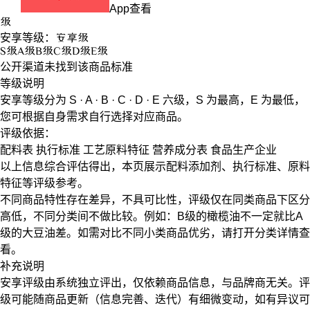
App查看
级
安享等级：
安享
级
S
级
A
级
B
级
C
级
D
级
E
级
公开渠道未找到该商品标准
等级说明
安享等级分为
S · A · B · C · D · E
六级，
S
为最高，
E
为最低，
您可根据自身需求自行选择对应商品。
评级依据：
配料表
执行标准
工艺原料特征
营养成分表
食品生产企业
以上信息综合评估得出，本页展示
配料添加剂
、
执行标准
、
原料
特征
等评级参考。
不同商品特性存在差异，不具可比性，评级仅在
同类商品
下区分
高低，不同分类间不做比较。例如：B级的橄榄油不一定就比A
级的大豆油差。如需对比不同小类商品优劣，请打开分类详情查
看。
补充说明
安享评级由系统独立评出，仅依赖商品信息，
与品牌商无关
。评
级可能随商品更新（信息完善、迭代）有细微变动，如有异议可