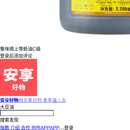
鲁味顺
上等
蚝油
C级
登录
后添加评论
安享好物
用安享好物 享幸福人生
大豆油
搜索发现
指数
介绍
合作
创作
APP
APP
登录