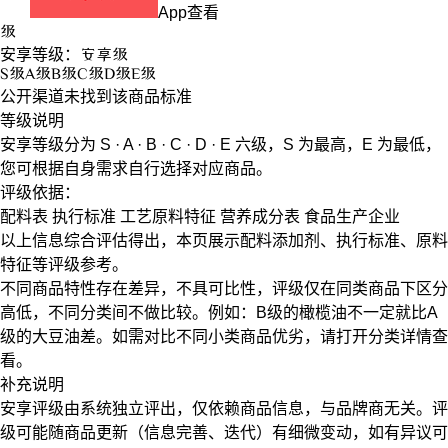
App查看
级
安享等级：
安享
级
S
级
A
级
B
级
C
级
D
级
E
级
公开渠道未找到该商品标准
等级说明
安享等级分为
S · A · B · C · D · E
六级，
S
为最高，
E
为最低，
您可根据自身需求自行选择对应商品。
评级依据：
配料表
执行标准
工艺原料特征
营养成分表
食品生产企业
以上信息综合评估得出，本页展示
配料添加剂
、
执行标准
、
原料
特征
等评级参考。
不同商品特性存在差异，不具可比性，评级仅在
同类商品
下区分
高低，不同分类间不做比较。例如：B级的橄榄油不一定就比A
级的大豆油差。如需对比不同小类商品优劣，请打开分类详情查
看。
补充说明
安享评级由系统独立评出，仅依赖商品信息，
与品牌商无关
。评
级可能随商品更新（信息完善、迭代）有细微变动，如有异议可