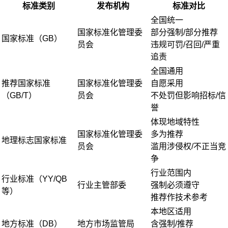
标准类别
发布机构
标准对比
全国统一
国家标准化管理委
部分强制/部分推荐
国家标准（GB）
员会
违规可罚/召回/严重
追责
全国通用
推荐国家标准
国家标准化管理委
自愿采用
（GB/T）
员会
不处罚但影响招标/信
誉
体现地域特性
国家标准化管理委
多为推荐
地理标志国家标准
员会
滥用涉侵权/不正当竞
争
行业范围内
行业标准（YY/QB
行业主管部委
强制必须遵守
等）
推荐作技术参考
本地区适用
地方标准（DB）
地方市场监管局
含强制/推荐