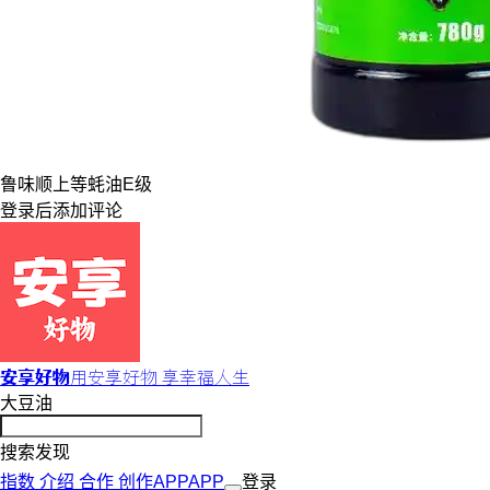
鲁味顺
上等
蚝油
E级
登录
后添加评论
安享好物
用安享好物 享幸福人生
大豆油
搜索发现
指数
介绍
合作
创作
APP
APP
登录