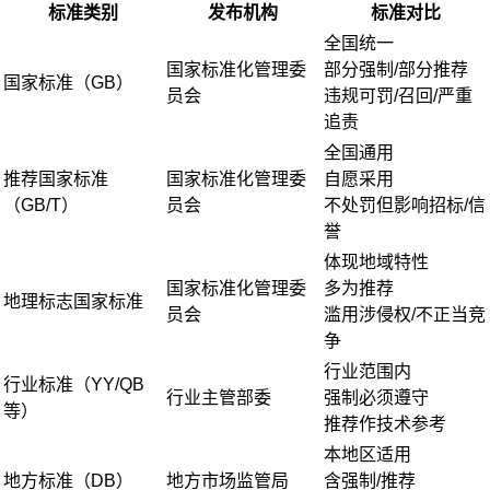
标准类别
发布机构
标准对比
全国统一
国家标准化管理委
部分强制/部分推荐
国家标准（GB）
员会
违规可罚/召回/严重
追责
全国通用
推荐国家标准
国家标准化管理委
自愿采用
（GB/T）
员会
不处罚但影响招标/信
誉
体现地域特性
国家标准化管理委
多为推荐
地理标志国家标准
员会
滥用涉侵权/不正当竞
争
行业范围内
行业标准（YY/QB
行业主管部委
强制必须遵守
等）
推荐作技术参考
本地区适用
地方标准（DB）
地方市场监管局
含强制/推荐