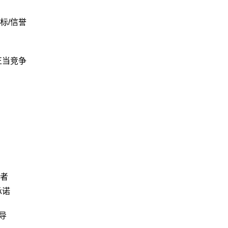
标/信誉
正当竞争
者
承诺
导