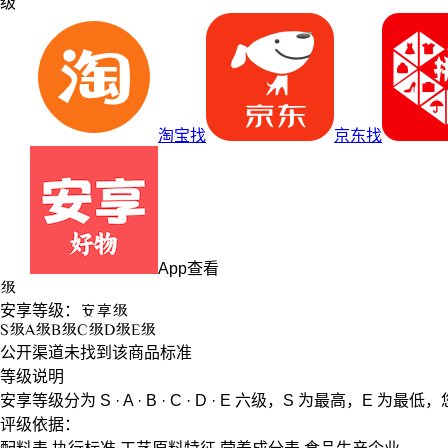
级
淘宝找
京东找
App查看
级
安享等级：
安享
级
S
级
A
级
B
级
C
级
D
级
E
级
公开渠道未找到该商品标准
等级说明
安享等级分为
S · A · B · C · D · E
六级，
S
为最高，
E
为最低，
评级依据：