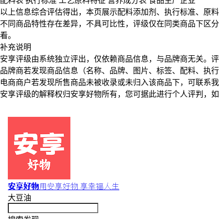
配料表
执行标准
工艺原料特征
营养成分表
食品生产企业
以上信息综合评估得出，本页展示
配料添加剂
、
执行标准
、
原料
不同商品特性存在差异，不具可比性，评级仅在
同类商品
下区分
看。
补充说明
安享评级由系统独立评出，仅依赖商品信息，
与品牌商无关
。评
品牌商若发现商品信息（名称、品牌、图片、标签、配料、执行
电商商户若发现所售商品未被收录或未归入该商品下，可联系
安享评级的解释权归安享好物所有，您可据此进行个人评判，如
安享好物
用安享好物 享幸福人生
大豆油