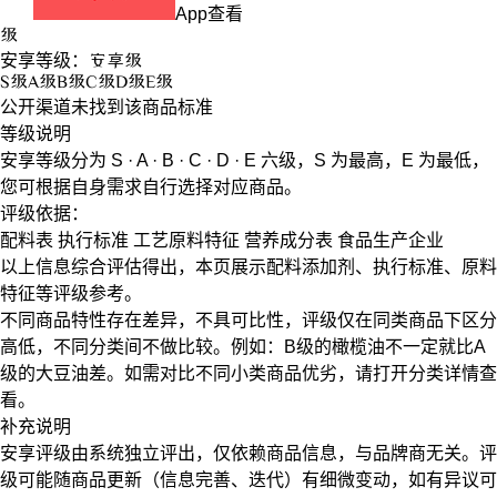
App查看
级
安享等级：
安享
级
S
级
A
级
B
级
C
级
D
级
E
级
公开渠道未找到该商品标准
等级说明
安享等级分为
S · A · B · C · D · E
六级，
S
为最高，
E
为最低，
您可根据自身需求自行选择对应商品。
评级依据：
配料表
执行标准
工艺原料特征
营养成分表
食品生产企业
以上信息综合评估得出，本页展示
配料添加剂
、
执行标准
、
原料
特征
等评级参考。
不同商品特性存在差异，不具可比性，评级仅在
同类商品
下区分
高低，不同分类间不做比较。例如：B级的橄榄油不一定就比A
级的大豆油差。如需对比不同小类商品优劣，请打开分类详情查
看。
补充说明
安享评级由系统独立评出，仅依赖商品信息，
与品牌商无关
。评
级可能随商品更新（信息完善、迭代）有细微变动，如有异议可