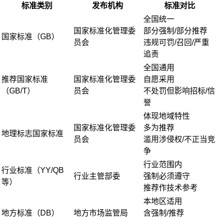
标准类别
发布机构
标准对比
全国统一
国家标准化管理委
部分强制/部分推荐
国家标准（GB）
员会
违规可罚/召回/严重
追责
全国通用
推荐国家标准
国家标准化管理委
自愿采用
（GB/T）
员会
不处罚但影响招标/信
誉
体现地域特性
国家标准化管理委
多为推荐
地理标志国家标准
员会
滥用涉侵权/不正当竞
争
行业范围内
行业标准（YY/QB
行业主管部委
强制必须遵守
等）
推荐作技术参考
本地区适用
地方标准（DB）
地方市场监管局
含强制/推荐