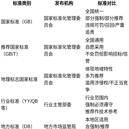
标准类别
发布机构
标准对比
全国统一
国家标准化管理委
部分强制/部分推荐
国家标准（GB）
员会
违规可罚/召回/严重
追责
全国通用
推荐国家标准
国家标准化管理委
自愿采用
（GB/T）
员会
不处罚但影响招标/信
誉
体现地域特性
国家标准化管理委
多为推荐
地理标志国家标准
员会
滥用涉侵权/不正当竞
争
行业范围内
行业标准（YY/QB
行业主管部委
强制必须遵守
等）
推荐作技术参考
本地区适用
地方标准（DB）
地方市场监管局
含强制/推荐