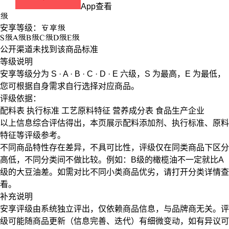
App查看
级
安享等级：
安享
级
S
级
A
级
B
级
C
级
D
级
E
级
公开渠道未找到该商品标准
等级说明
安享等级分为
S · A · B · C · D · E
六级，
S
为最高，
E
为最低，
您可根据自身需求自行选择对应商品。
评级依据：
配料表
执行标准
工艺原料特征
营养成分表
食品生产企业
以上信息综合评估得出，本页展示
配料添加剂
、
执行标准
、
原料
特征
等评级参考。
不同商品特性存在差异，不具可比性，评级仅在
同类商品
下区分
高低，不同分类间不做比较。例如：B级的橄榄油不一定就比A
级的大豆油差。如需对比不同小类商品优劣，请打开分类详情查
看。
补充说明
安享评级由系统独立评出，仅依赖商品信息，
与品牌商无关
。评
级可能随商品更新（信息完善、迭代）有细微变动，如有异议可