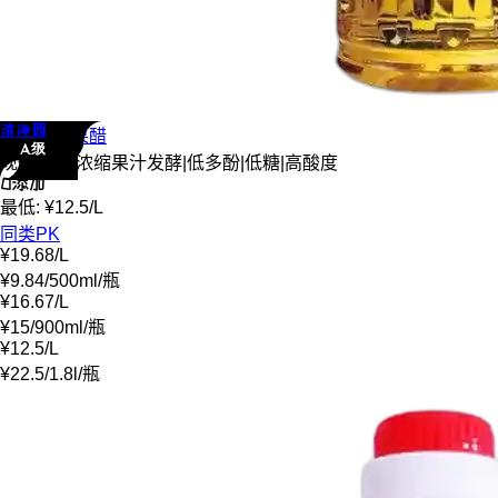
清净园
清净园
苹果醋
A级
现代发酵
|
浓缩果汁发酵
|
低多酚
|
低糖
|
高酸度
0添加
最低:
¥
12.5
/
L
同类PK
¥
19.68
/
L
¥
9.84
/
500ml
/
瓶
¥
16.67
/
L
¥
15
/
900ml
/
瓶
¥
12.5
/
L
¥
22.5
/
1.8l
/
瓶