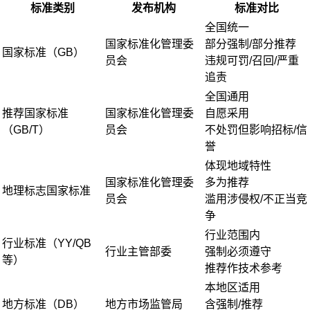
标准类别
发布机构
标准对比
全国统一
国家标准化管理委
部分强制/部分推荐
国家标准（GB）
员会
违规可罚/召回/严重
追责
全国通用
推荐国家标准
国家标准化管理委
自愿采用
（GB/T）
员会
不处罚但影响招标/信
誉
体现地域特性
国家标准化管理委
多为推荐
地理标志国家标准
员会
滥用涉侵权/不正当竞
争
行业范围内
行业标准（YY/QB
行业主管部委
强制必须遵守
等）
推荐作技术参考
本地区适用
地方标准（DB）
地方市场监管局
含强制/推荐