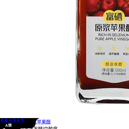
食尚农场壹号
食尚农场壹号
原浆
苹果醋
A级
传统发酵
|
纯果汁发酵
|
中酸度