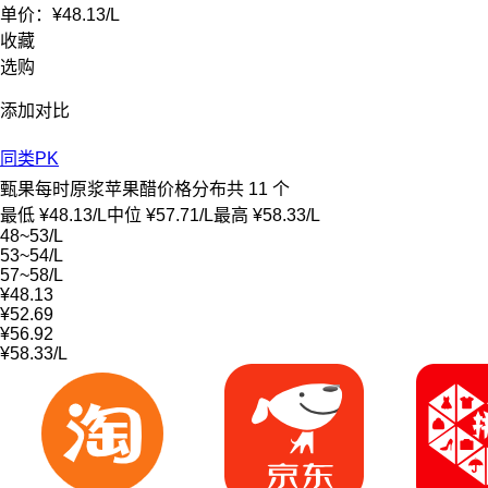
单价：
¥48.13
/
L
收藏
选购
添加对比
同类PK
甄果每时原浆苹果醋价格分布
共 11 个
最低 ¥48.13/L
中位 ¥57.71/L
最高 ¥58.33/L
48~53/L
53~54/L
57~58/L
¥48.13
¥52.69
¥56.92
¥58.33/L