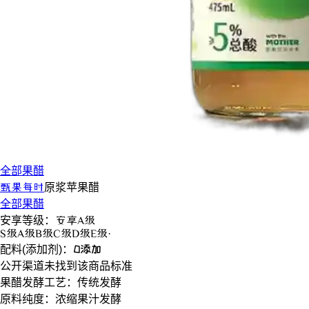
全部果醋
甄果每时
原浆
苹果醋
全部果醋
安享等级：
安享
A级
S
级
A
级
B
级
C
级
D
级
E
级
·
配料(添加剂)：
0添加
公开渠道未找到该商品标准
果醋发酵工艺：
传统发酵
原料纯度：
浓缩果汁发酵