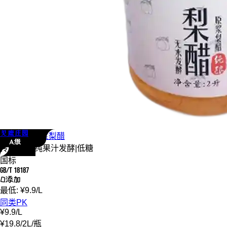
见鹿庄园
见鹿庄园
原浆梨醋
A级
传统发酵
|
纯果汁发酵
|
低糖
国标
GB/T 18187
0添加
最低:
¥
9.9
/
L
同类PK
¥
9.9
/
L
¥
19.8
/
2L
/
瓶