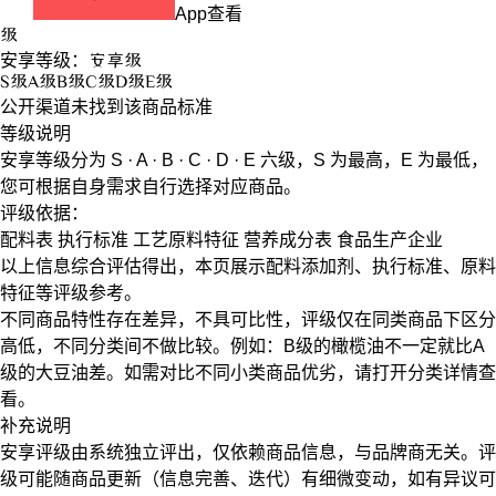
App查看
级
安享等级：
安享
级
S
级
A
级
B
级
C
级
D
级
E
级
公开渠道未找到该商品标准
等级说明
安享等级分为
S · A · B · C · D · E
六级，
S
为最高，
E
为最低，
您可根据自身需求自行选择对应商品。
评级依据：
配料表
执行标准
工艺原料特征
营养成分表
食品生产企业
以上信息综合评估得出，本页展示
配料添加剂
、
执行标准
、
原料
特征
等评级参考。
不同商品特性存在差异，不具可比性，评级仅在
同类商品
下区分
高低，不同分类间不做比较。例如：B级的橄榄油不一定就比A
级的大豆油差。如需对比不同小类商品优劣，请打开分类详情查
看。
补充说明
安享评级由系统独立评出，仅依赖商品信息，
与品牌商无关
。评
级可能随商品更新（信息完善、迭代）有细微变动，如有异议可