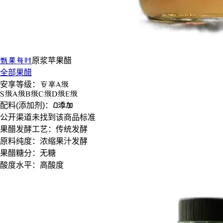
甄果每时
原浆
苹果醋
全部果醋
安享等级：
安享
A级
S
级
A
级
B
级
C
级
D
级
E
级
配料(添加剂)：
0添加
公开渠道未找到该商品标准
果醋发酵工艺：
传统发酵
原料纯度：
浓缩果汁发酵
果醋糖分：
无糖
酸度水平：
高酸度