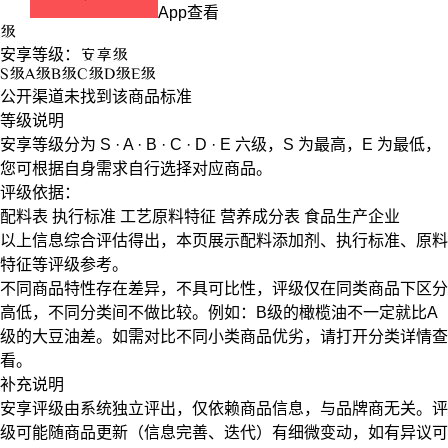
App查看
级
安享等级：
安享
级
S
级
A
级
B
级
C
级
D
级
E
级
公开渠道未找到该商品标准
等级说明
安享等级分为
S · A · B · C · D · E
六级，
S
为最高，
E
为最低，
您可根据自身需求自行选择对应商品。
评级依据：
配料表
执行标准
工艺原料特征
营养成分表
食品生产企业
以上信息综合评估得出，本页展示
配料添加剂
、
执行标准
、
原料
特征
等评级参考。
不同商品特性存在差异，不具可比性，评级仅在
同类商品
下区分
高低，不同分类间不做比较。例如：B级的橄榄油不一定就比A
级的大豆油差。如需对比不同小类商品优劣，请打开分类详情查
看。
补充说明
安享评级由系统独立评出，仅依赖商品信息，
与品牌商无关
。评
级可能随商品更新（信息完善、迭代）有细微变动，如有异议可