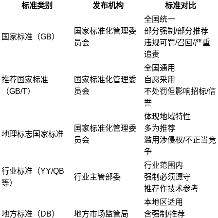
标准类别
发布机构
标准对比
全国统一
国家标准化管理委
部分强制/部分推荐
国家标准（GB）
员会
违规可罚/召回/严重
追责
全国通用
推荐国家标准
国家标准化管理委
自愿采用
（GB/T）
员会
不处罚但影响招标/信
誉
体现地域特性
国家标准化管理委
多为推荐
地理标志国家标准
员会
滥用涉侵权/不正当竞
争
行业范围内
行业标准（YY/QB
行业主管部委
强制必须遵守
等）
推荐作技术参考
本地区适用
地方标准（DB）
地方市场监管局
含强制/推荐