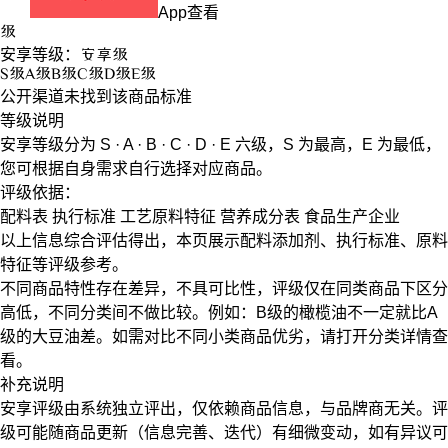
App查看
级
安享等级：
安享
级
S
级
A
级
B
级
C
级
D
级
E
级
公开渠道未找到该商品标准
等级说明
安享等级分为
S · A · B · C · D · E
六级，
S
为最高，
E
为最低，
您可根据自身需求自行选择对应商品。
评级依据：
配料表
执行标准
工艺原料特征
营养成分表
食品生产企业
以上信息综合评估得出，本页展示
配料添加剂
、
执行标准
、
原料
特征
等评级参考。
不同商品特性存在差异，不具可比性，评级仅在
同类商品
下区分
高低，不同分类间不做比较。例如：B级的橄榄油不一定就比A
级的大豆油差。如需对比不同小类商品优劣，请打开分类详情查
看。
补充说明
安享评级由系统独立评出，仅依赖商品信息，
与品牌商无关
。评
级可能随商品更新（信息完善、迭代）有细微变动，如有异议可