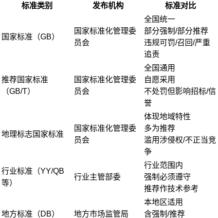
标准类别
发布机构
标准对比
全国统一
国家标准化管理委
部分强制/部分推荐
国家标准（GB）
员会
违规可罚/召回/严重
追责
全国通用
推荐国家标准
国家标准化管理委
自愿采用
（GB/T）
员会
不处罚但影响招标/信
誉
体现地域特性
国家标准化管理委
多为推荐
地理标志国家标准
员会
滥用涉侵权/不正当竞
争
行业范围内
行业标准（YY/QB
行业主管部委
强制必须遵守
等）
推荐作技术参考
本地区适用
地方标准（DB）
地方市场监管局
含强制/推荐