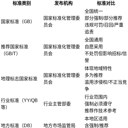
标准类别
发布机构
标准对比
全国统一
国家标准化管理委
部分强制/部分推荐
国家标准（GB）
员会
违规可罚/召回/严重
追责
全国通用
推荐国家标准
国家标准化管理委
自愿采用
（GB/T）
员会
不处罚但影响招标/信
誉
体现地域特性
国家标准化管理委
多为推荐
地理标志国家标准
员会
滥用涉侵权/不正当竞
争
行业范围内
行业标准（YY/QB
行业主管部委
强制必须遵守
等）
推荐作技术参考
本地区适用
地方标准（DB）
地方市场监管局
含强制/推荐