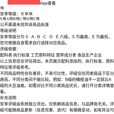
App查看
级
安享等级：
安享
级
S
级
A
级
B
级
C
级
D
级
E
级
公开渠道未找到该商品标准
等级说明
安享等级分为
S · A · B · C · D · E
六级，
S
为最高，
E
为最低，
您可根据自身需求自行选择对应商品。
评级依据：
配料表
执行标准
工艺原料特征
营养成分表
食品生产企业
以上信息综合评估得出，本页展示
配料添加剂
、
执行标准
、
原料
特征
等评级参考。
不同商品特性存在差异，不具可比性，评级仅在
同类商品
下区分
高低，不同分类间不做比较。例如：B级的橄榄油不一定就比A
级的大豆油差。如需对比不同小类商品优劣，请打开分类详情查
看。
补充说明
安享评级由系统独立评出，仅依赖商品信息，
与品牌商无关
。评
级可能随商品更新（信息完善、迭代）有细微变动，如有异议可