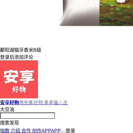
鄱阳湖
猫牙
香米
B级
登录
后添加评论
安享好物
用安享好物 享幸福人生
大豆油
搜索发现
指数
介绍
合作
创作
APP
APP
登录