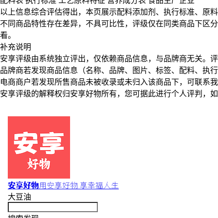
配料表
执行标准
工艺原料特征
营养成分表
食品生产企业
以上信息综合评估得出，本页展示
配料添加剂
、
执行标准
、
原料
不同商品特性存在差异，不具可比性，评级仅在
同类商品
下区分
看。
补充说明
安享评级由系统独立评出，仅依赖商品信息，
与品牌商无关
。评
品牌商若发现商品信息（名称、品牌、图片、标签、配料、执行
电商商户若发现所售商品未被收录或未归入该商品下，可联系
安享评级的解释权归安享好物所有，您可据此进行个人评判，如
安享好物
用安享好物 享幸福人生
大豆油