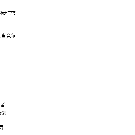
标/信誉
正当竞争
者
承诺
导