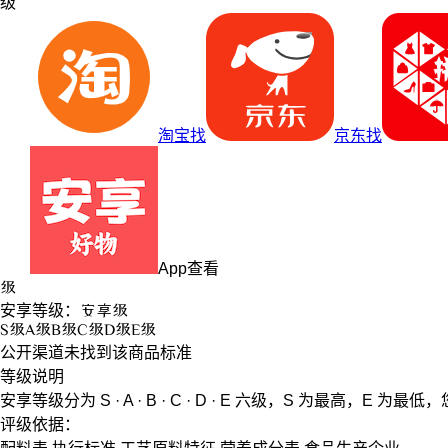
级
淘宝找
京东找
App查看
级
安享等级：
安享
级
S
级
A
级
B
级
C
级
D
级
E
级
公开渠道未找到该商品标准
等级说明
安享等级分为
S · A · B · C · D · E
六级，
S
为最高，
E
为最低，
评级依据：