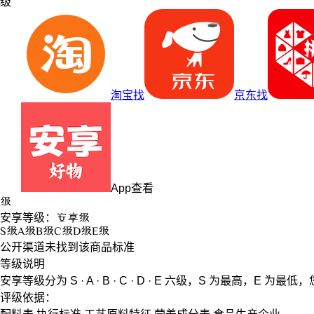
级
淘宝找
京东找
App查看
级
安享等级：
安享
级
S
级
A
级
B
级
C
级
D
级
E
级
公开渠道未找到该商品标准
等级说明
安享等级分为
S · A · B · C · D · E
六级，
S
为最高，
E
为最低，
评级依据：