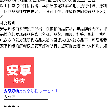
配料表
执行标准
工艺原料特征
营养成分表
食品生产企业
以上信息综合评估得出，本页展示
配料添加剂
、
执行标准
、
原料
不同商品特性存在差异，不具可比性，评级仅在
同类商品
下区分
看。
补充说明
安享评级由系统独立评出，仅依赖商品信息，
与品牌商无关
。评
品牌商若发现商品信息（名称、品牌、图片、标签、配料、执行
电商商户若发现所售商品未被收录或未归入该商品下，可联系
安享评级的解释权归安享好物所有，您可据此进行个人评判，如
安享好物
用安享好物 享幸福人生
大豆油