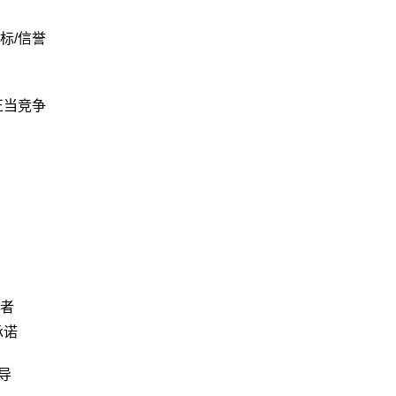
标/信誉
正当竞争
者
承诺
导