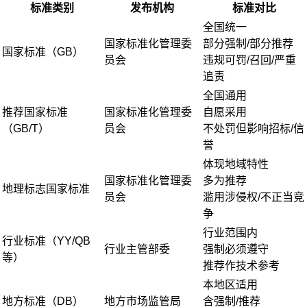
标准类别
发布机构
标准对比
全国统一
国家标准化管理委
部分强制/部分推荐
国家标准（GB）
员会
违规可罚/召回/严重
追责
全国通用
推荐国家标准
国家标准化管理委
自愿采用
（GB/T）
员会
不处罚但影响招标/信
誉
体现地域特性
国家标准化管理委
多为推荐
地理标志国家标准
员会
滥用涉侵权/不正当竞
争
行业范围内
行业标准（YY/QB
行业主管部委
强制必须遵守
等）
推荐作技术参考
本地区适用
地方标准（DB）
地方市场监管局
含强制/推荐