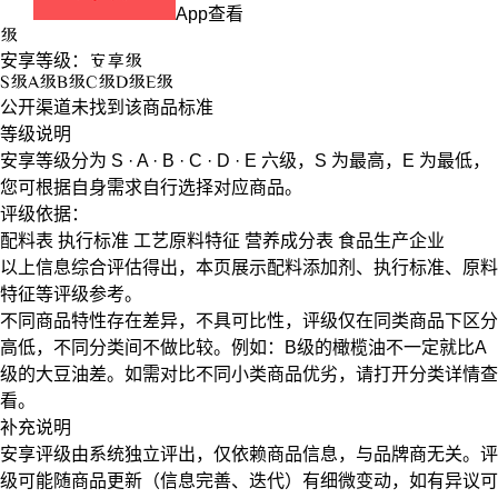
App查看
级
安享等级：
安享
级
S
级
A
级
B
级
C
级
D
级
E
级
公开渠道未找到该商品标准
等级说明
安享等级分为
S · A · B · C · D · E
六级，
S
为最高，
E
为最低，
您可根据自身需求自行选择对应商品。
评级依据：
配料表
执行标准
工艺原料特征
营养成分表
食品生产企业
以上信息综合评估得出，本页展示
配料添加剂
、
执行标准
、
原料
特征
等评级参考。
不同商品特性存在差异，不具可比性，评级仅在
同类商品
下区分
高低，不同分类间不做比较。例如：B级的橄榄油不一定就比A
级的大豆油差。如需对比不同小类商品优劣，请打开分类详情查
看。
补充说明
安享评级由系统独立评出，仅依赖商品信息，
与品牌商无关
。评
级可能随商品更新（信息完善、迭代）有细微变动，如有异议可