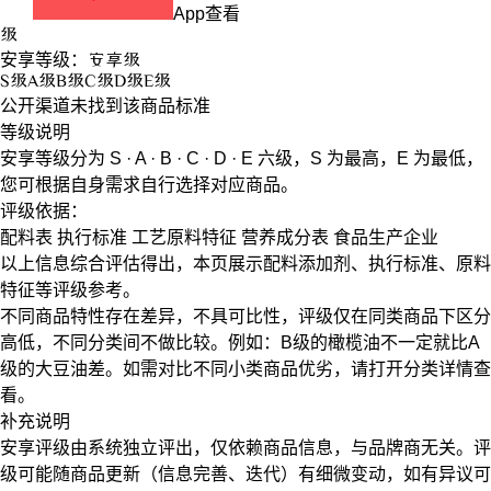
App查看
级
安享等级：
安享
级
S
级
A
级
B
级
C
级
D
级
E
级
公开渠道未找到该商品标准
等级说明
安享等级分为
S · A · B · C · D · E
六级，
S
为最高，
E
为最低，
您可根据自身需求自行选择对应商品。
评级依据：
配料表
执行标准
工艺原料特征
营养成分表
食品生产企业
以上信息综合评估得出，本页展示
配料添加剂
、
执行标准
、
原料
特征
等评级参考。
不同商品特性存在差异，不具可比性，评级仅在
同类商品
下区分
高低，不同分类间不做比较。例如：B级的橄榄油不一定就比A
级的大豆油差。如需对比不同小类商品优劣，请打开分类详情查
看。
补充说明
安享评级由系统独立评出，仅依赖商品信息，
与品牌商无关
。评
级可能随商品更新（信息完善、迭代）有细微变动，如有异议可