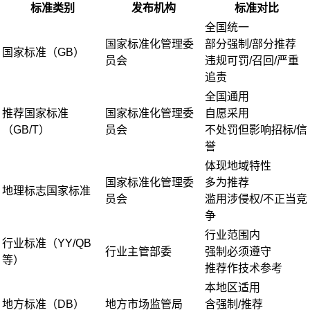
标准类别
发布机构
标准对比
全国统一
国家标准化管理委
部分强制/部分推荐
国家标准（GB）
员会
违规可罚/召回/严重
追责
全国通用
推荐国家标准
国家标准化管理委
自愿采用
（GB/T）
员会
不处罚但影响招标/信
誉
体现地域特性
国家标准化管理委
多为推荐
地理标志国家标准
员会
滥用涉侵权/不正当竞
争
行业范围内
行业标准（YY/QB
行业主管部委
强制必须遵守
等）
推荐作技术参考
本地区适用
地方标准（DB）
地方市场监管局
含强制/推荐