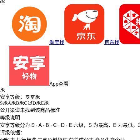
级
淘宝找
京东找
App查看
级
安享等级：
安享
级
S
级
A
级
B
级
C
级
D
级
E
级
公开渠道未找到该商品标准
等级说明
安享等级分为
S · A · B · C · D · E
六级，
S
为最高，
E
为最低，
评级依据：