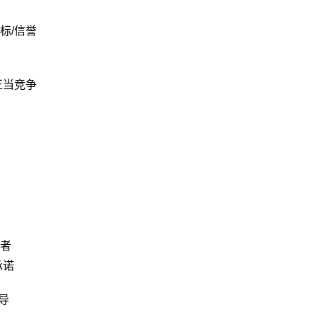
标/信誉
正当竞争
者
承诺
导