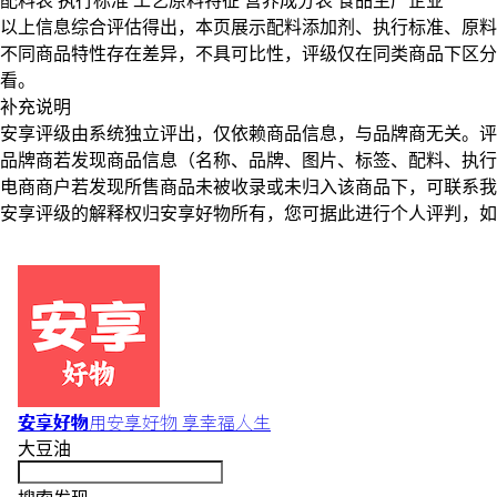
配料表
执行标准
工艺原料特征
营养成分表
食品生产企业
以上信息综合评估得出，本页展示
配料添加剂
、
执行标准
、
原料
不同商品特性存在差异，不具可比性，评级仅在
同类商品
下区分
看。
补充说明
安享评级由系统独立评出，仅依赖商品信息，
与品牌商无关
。评
品牌商若发现商品信息（名称、品牌、图片、标签、配料、执行
电商商户若发现所售商品未被收录或未归入该商品下，可联系
安享评级的解释权归安享好物所有，您可据此进行个人评判，如
安享好物
用安享好物 享幸福人生
大豆油