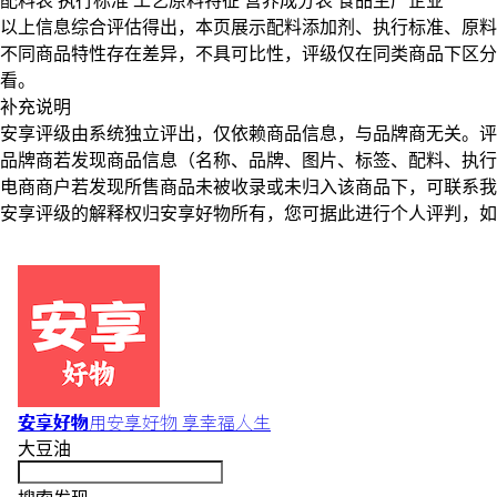
配料表
执行标准
工艺原料特征
营养成分表
食品生产企业
以上信息综合评估得出，本页展示
配料添加剂
、
执行标准
、
原料
不同商品特性存在差异，不具可比性，评级仅在
同类商品
下区分
看。
补充说明
安享评级由系统独立评出，仅依赖商品信息，
与品牌商无关
。评
品牌商若发现商品信息（名称、品牌、图片、标签、配料、执行
电商商户若发现所售商品未被收录或未归入该商品下，可联系
安享评级的解释权归安享好物所有，您可据此进行个人评判，如
安享好物
用安享好物 享幸福人生
大豆油