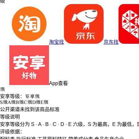
级
淘宝找
京东找
App查看
级
安享等级：
安享
级
S
级
A
级
B
级
C
级
D
级
E
级
公开渠道未找到该商品标准
等级说明
安享等级分为
S · A · B · C · D · E
六级，
S
为最高，
E
为最低，
评级依据：