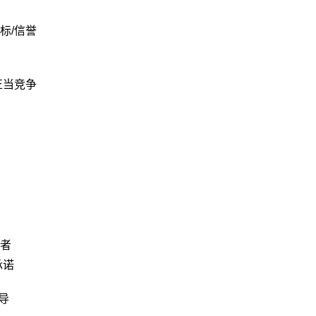
标/信誉
正当竞争
者
承诺
导