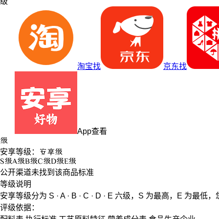
级
淘宝找
京东找
App查看
级
安享等级：
安享
级
S
级
A
级
B
级
C
级
D
级
E
级
公开渠道未找到该商品标准
等级说明
安享等级分为
S · A · B · C · D · E
六级，
S
为最高，
E
为最低，
评级依据：