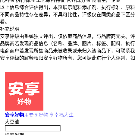
配料表
执行标准
工艺原料特征
营养成分表
食品生产企业
以上信息综合评估得出，本页展示
配料添加剂
、
执行标准
、
原料
不同商品特性存在差异，不具可比性，评级仅在
同类商品
下区分
看。
补充说明
安享评级由系统独立评出，仅依赖商品信息，
与品牌商无关
。评
品牌商若发现商品信息（名称、品牌、图片、标签、配料、执行
电商商户若发现所售商品未被收录或未归入该商品下，可联系
安享评级的解释权归安享好物所有，您可据此进行个人评判，如
安享好物
用安享好物 享幸福人生
大豆油