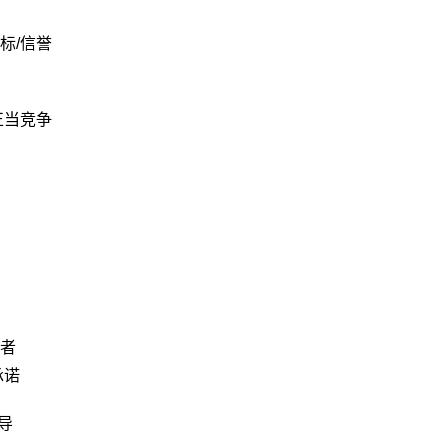
标/信誉
正当竞争
者
承诺
导