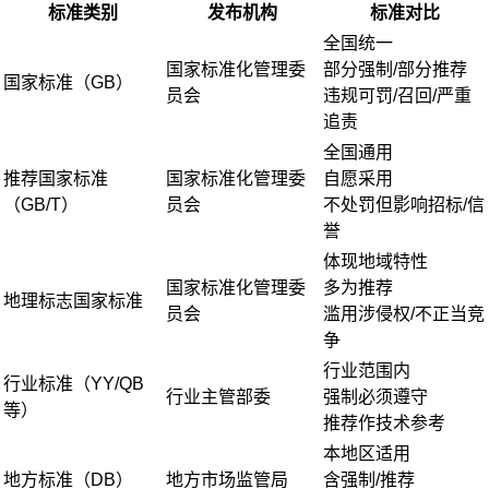
标准类别
发布机构
标准对比
全国统一
国家标准化管理委
部分强制/部分推荐
国家标准（GB）
员会
违规可罚/召回/严重
追责
全国通用
推荐国家标准
国家标准化管理委
自愿采用
（GB/T）
员会
不处罚但影响招标/信
誉
体现地域特性
国家标准化管理委
多为推荐
地理标志国家标准
员会
滥用涉侵权/不正当竞
争
行业范围内
行业标准（YY/QB
行业主管部委
强制必须遵守
等）
推荐作技术参考
本地区适用
地方标准（DB）
地方市场监管局
含强制/推荐