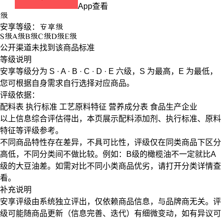
App查看
级
安享等级：
安享
级
S
级
A
级
B
级
C
级
D
级
E
级
公开渠道未找到该商品标准
等级说明
安享等级分为
S · A · B · C · D · E
六级，
S
为最高，
E
为最低，
您可根据自身需求自行选择对应商品。
评级依据：
配料表
执行标准
工艺原料特征
营养成分表
食品生产企业
以上信息综合评估得出，本页展示
配料添加剂
、
执行标准
、
原料
特征
等评级参考。
不同商品特性存在差异，不具可比性，评级仅在
同类商品
下区分
高低，不同分类间不做比较。例如：B级的橄榄油不一定就比A
级的大豆油差。如需对比不同小类商品优劣，请打开分类详情查
看。
补充说明
安享评级由系统独立评出，仅依赖商品信息，
与品牌商无关
。评
级可能随商品更新（信息完善、迭代）有细微变动，如有异议可