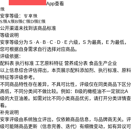
App查看
级
安享等级：
安享
级
S
级
A
级
B
级
C
级
D
级
E
级
公开渠道未找到该商品标准
等级说明
安享等级分为
S · A · B · C · D · E
六级，
S
为最高，
E
为最低，
您可根据自身需求自行选择对应商品。
评级依据：
配料表
执行标准
工艺原料特征
营养成分表
食品生产企业
以上信息综合评估得出，本页展示
配料添加剂
、
执行标准
、
原料
特征
等评级参考。
不同商品特性存在差异，不具可比性，评级仅在
同类商品
下区分
高低，不同分类间不做比较。例如：B级的橄榄油不一定就比A
级的大豆油差。如需对比不同小类商品优劣，请打开分类详情查
看。
补充说明
安享评级由系统独立评出，仅依赖商品信息，
与品牌商无关
。评
级可能随商品更新（信息完善、迭代）有细微变动，如有异议可