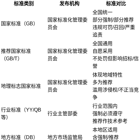
标准类别
发布机构
标准对比
全国统一
国家标准化管理委
部分强制/部分推荐
国家标准（GB）
员会
违规可罚/召回/严重
追责
全国通用
推荐国家标准
国家标准化管理委
自愿采用
（GB/T）
员会
不处罚但影响招标/信
誉
体现地域特性
国家标准化管理委
多为推荐
地理标志国家标准
员会
滥用涉侵权/不正当竞
争
行业范围内
行业标准（YY/QB
行业主管部委
强制必须遵守
等）
推荐作技术参考
本地区适用
地方标准（DB）
地方市场监管局
含强制/推荐