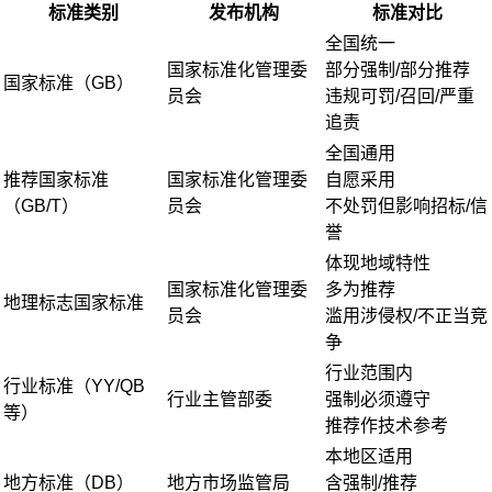
标准类别
发布机构
标准对比
全国统一
国家标准化管理委
部分强制/部分推荐
国家标准（GB）
员会
违规可罚/召回/严重
追责
全国通用
推荐国家标准
国家标准化管理委
自愿采用
（GB/T）
员会
不处罚但影响招标/信
誉
体现地域特性
国家标准化管理委
多为推荐
地理标志国家标准
员会
滥用涉侵权/不正当竞
争
行业范围内
行业标准（YY/QB
行业主管部委
强制必须遵守
等）
推荐作技术参考
本地区适用
地方标准（DB）
地方市场监管局
含强制/推荐