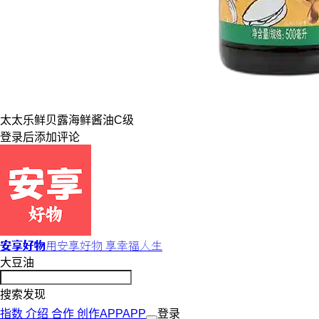
太太乐
鲜贝露
海鲜酱油
C级
登录
后添加评论
安享好物
用安享好物 享幸福人生
大豆油
搜索发现
指数
介绍
合作
创作
APP
APP
登录