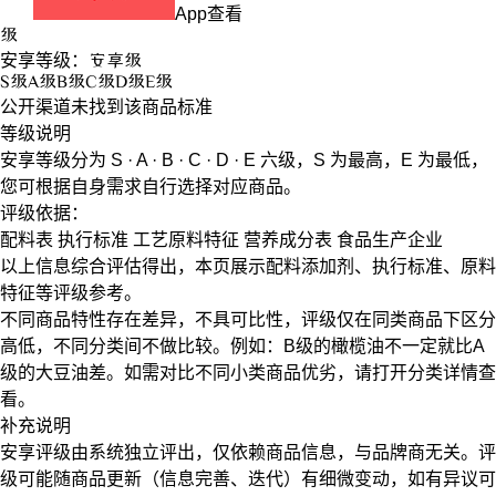
App查看
级
安享等级：
安享
级
S
级
A
级
B
级
C
级
D
级
E
级
公开渠道未找到该商品标准
等级说明
安享等级分为
S · A · B · C · D · E
六级，
S
为最高，
E
为最低，
您可根据自身需求自行选择对应商品。
评级依据：
配料表
执行标准
工艺原料特征
营养成分表
食品生产企业
以上信息综合评估得出，本页展示
配料添加剂
、
执行标准
、
原料
特征
等评级参考。
不同商品特性存在差异，不具可比性，评级仅在
同类商品
下区分
高低，不同分类间不做比较。例如：B级的橄榄油不一定就比A
级的大豆油差。如需对比不同小类商品优劣，请打开分类详情查
看。
补充说明
安享评级由系统独立评出，仅依赖商品信息，
与品牌商无关
。评
级可能随商品更新（信息完善、迭代）有细微变动，如有异议可