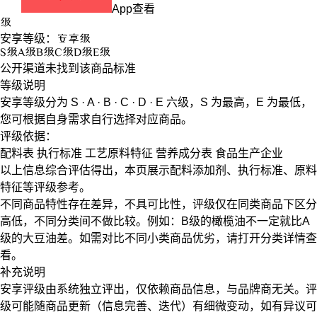
App查看
级
安享等级：
安享
级
S
级
A
级
B
级
C
级
D
级
E
级
公开渠道未找到该商品标准
等级说明
安享等级分为
S · A · B · C · D · E
六级，
S
为最高，
E
为最低，
您可根据自身需求自行选择对应商品。
评级依据：
配料表
执行标准
工艺原料特征
营养成分表
食品生产企业
以上信息综合评估得出，本页展示
配料添加剂
、
执行标准
、
原料
特征
等评级参考。
不同商品特性存在差异，不具可比性，评级仅在
同类商品
下区分
高低，不同分类间不做比较。例如：B级的橄榄油不一定就比A
级的大豆油差。如需对比不同小类商品优劣，请打开分类详情查
看。
补充说明
安享评级由系统独立评出，仅依赖商品信息，
与品牌商无关
。评
级可能随商品更新（信息完善、迭代）有细微变动，如有异议可