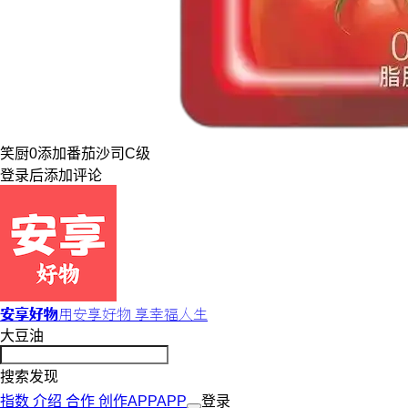
笑厨
0添加
番茄沙司
C级
登录
后添加评论
安享好物
用安享好物 享幸福人生
大豆油
搜索发现
指数
介绍
合作
创作
APP
APP
登录