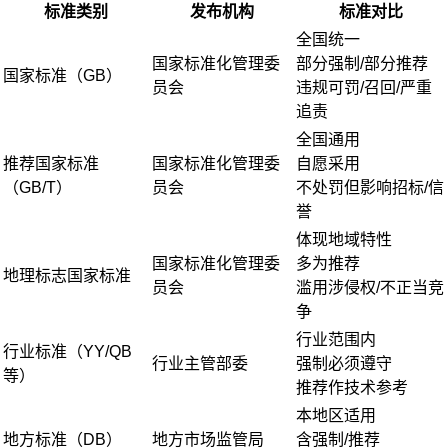
标准类别
发布机构
标准对比
全国统一
国家标准化管理委
部分强制/部分推荐
国家标准（GB）
员会
违规可罚/召回/严重
追责
全国通用
推荐国家标准
国家标准化管理委
自愿采用
（GB/T）
员会
不处罚但影响招标/信
誉
体现地域特性
国家标准化管理委
多为推荐
地理标志国家标准
员会
滥用涉侵权/不正当竞
争
行业范围内
行业标准（YY/QB
行业主管部委
强制必须遵守
等）
推荐作技术参考
本地区适用
地方标准（DB）
地方市场监管局
含强制/推荐