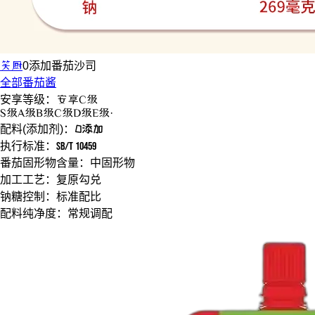
笑厨
0添加
番茄沙司
全部番茄酱
安享等级：
安享
C级
S
级
A
级
B
级
C
级
D
级
E
级
·
配料(添加剂)：
0添加
执行标准：
SB/T 10459
番茄固形物含量：
中固形物
加工工艺：
复原勾兑
钠糖控制：
标准配比
配料纯净度：
常规调配