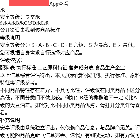
App查看
级
安享等级：
安享
级
S
级
A
级
B
级
C
级
D
级
E
级
公开渠道未找到该商品标准
等级说明
安享等级分为
S · A · B · C · D · E
六级，
S
为最高，
E
为最低，
您可根据自身需求自行选择对应商品。
评级依据：
配料表
执行标准
工艺原料特征
营养成分表
食品生产企业
以上信息综合评估得出，本页展示
配料添加剂
、
执行标准
、
原料
特征
等评级参考。
不同商品特性存在差异，不具可比性，评级仅在
同类商品
下区分
高低，不同分类间不做比较。例如：B级的橄榄油不一定就比A
级的大豆油差。如需对比不同小类商品优劣，请打开分类详情查
看。
补充说明
安享评级由系统独立评出，仅依赖商品信息，
与品牌商无关
。评
级可能随商品更新（信息完善、迭代）有细微变动，如有异议可