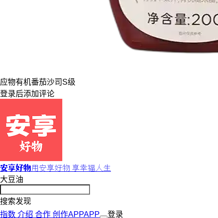
应物
有机
番茄沙司
S级
登录
后添加评论
安享好物
用安享好物 享幸福人生
大豆油
搜索发现
指数
介绍
合作
创作
APP
APP
登录