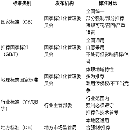
标准类别
发布机构
标准对比
全国统一
国家标准化管理委
部分强制/部分推荐
国家标准（GB）
员会
违规可罚/召回/严重
追责
全国通用
推荐国家标准
国家标准化管理委
自愿采用
（GB/T）
员会
不处罚但影响招标/信
誉
体现地域特性
国家标准化管理委
多为推荐
地理标志国家标准
员会
滥用涉侵权/不正当竞
争
行业范围内
行业标准（YY/QB
行业主管部委
强制必须遵守
等）
推荐作技术参考
本地区适用
地方标准（DB）
地方市场监管局
含强制/推荐